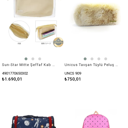
Sun-Star Mitte Şeffaf Kab Kalemlik
Unicus Tavşan Tüylü Peluş Kalem Kutu XL
4901770650302
UNCS 909
₺1.690,01
₺750,01