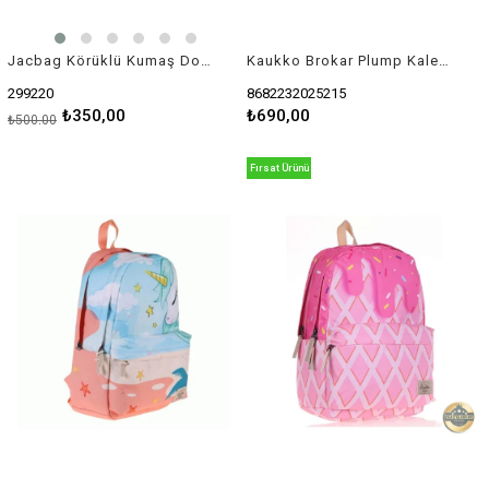
Jacbag Körüklü Kumaş Dosya 25X35 Cm
Kaukko Brokar Plump Kalem Çantası (XOXO-siyah)
299220
8682232025215
₺350,00
₺690,00
₺500,00
Fırsat Ürünü