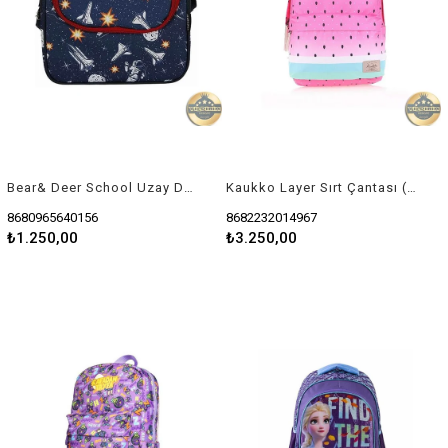
Bear& Deer School Uzay Double Beslenme Çantası
Kaukko Layer Sırt Çantası (Watermelon)
8680965640156
8682232014967
₺1.250,00
₺3.250,00