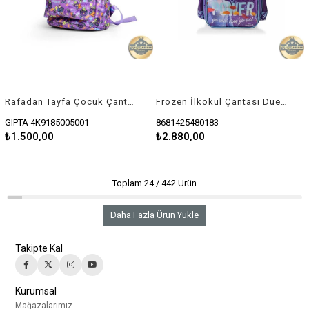
Rafadan Tayfa Çocuk Çantası Mor
Frozen İlkokul Çantası Due The Power 48018
GIPTA 4K9185005001
8681425480183
₺1.500,00
₺2.880,00
Toplam
24
/
442
Ürün
Daha Fazla Ürün Yükle
Takipte Kal
Kurumsal
Mağazalarımız