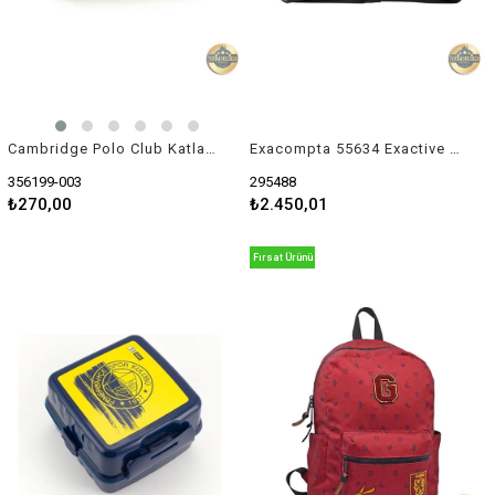
Cambridge Polo Club Katlanabilir Rulo Kalem Çantası
Exacompta 55634 Exactive Toplantı Çantası
356199-003
295488
₺270,00
₺2.450,01
Fırsat Ürünü