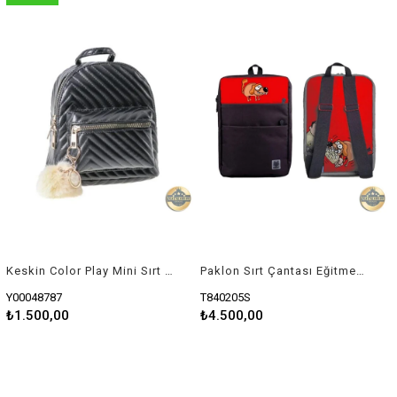
Keskin Color Play Mini Sırt Çantası Black 100801
Paklon Sırt Çantası Eğitmen Gri
Y00048787
T840205S
₺1.500,00
₺4.500,00