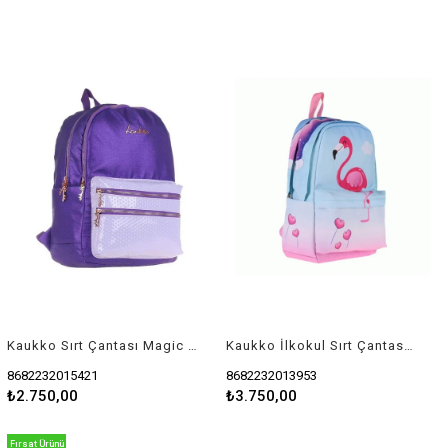
Kaukko Sırt Çantası Magic Dreams Simli-Mor K1542
Kaukko İlkokul Sırt Çantası Büyük Boy Rainbow Flamingo 1395
8682232015421
8682232013953
₺2.750,00
₺3.750,00
Fırsat Ürünü