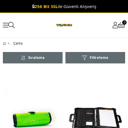
🚀
1 ile 3 Gün
İçerisinde Kargoda
0
Çanta
Sıralama
Filtreleme