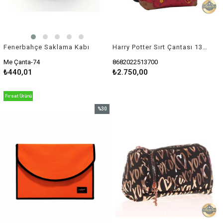
Fenerbahçe Saklama Kabı
Harry Potter Sırt Çantası 1370
Me Çanta-74
8682022513700
₺440,01
₺2.750,00
Fırsat Ürünü
%30
İndirim
%30İndirim