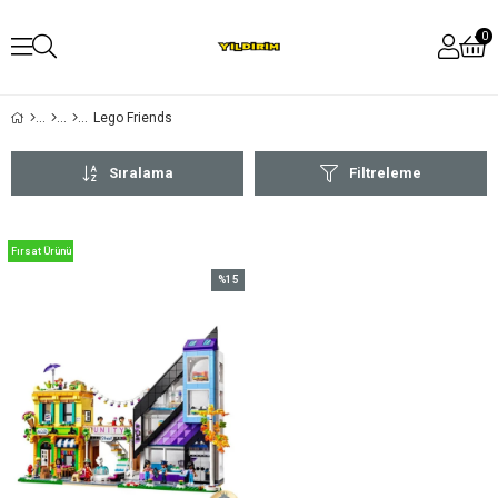
0
Lego Friends
Sıralama
Filtreleme
Fırsat Ürünü
%15
İndirim
%15İndirim