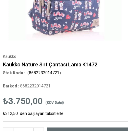
Kaukko
Kaukko Nature Sırt Çantası Lama K1472
(8682232014721)
Barkod
:
8682232014721
₺3.750,00
(KDV Dahil)
₺312,50
`den başlayan taksitlerle