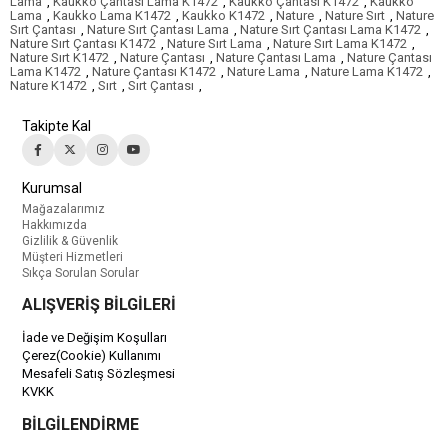
Lama
,
Kaukko Çantası Lama K1472
,
Kaukko Çantası K1472
,
Kaukko
Lama
,
Kaukko Lama K1472
,
Kaukko K1472
,
Nature
,
Nature Sırt
,
Nature
Sırt Çantası
,
Nature Sırt Çantası Lama
,
Nature Sırt Çantası Lama K1472
,
Nature Sırt Çantası K1472
,
Nature Sırt Lama
,
Nature Sırt Lama K1472
,
Nature Sırt K1472
,
Nature Çantası
,
Nature Çantası Lama
,
Nature Çantası
Lama K1472
,
Nature Çantası K1472
,
Nature Lama
,
Nature Lama K1472
,
Nature K1472
,
Sırt
,
Sırt Çantası
,
Takipte Kal
Kurumsal
Mağazalarımız
Hakkımızda
Gizlilik & Güvenlik
Müşteri Hizmetleri
Sıkça Sorulan Sorular
ALIŞVERİŞ BİLGİLERİ
İade ve Değişim Koşulları
Çerez(Cookie) Kullanımı
Mesafeli Satış Sözleşmesi
KVKK
BİLGİLENDİRME