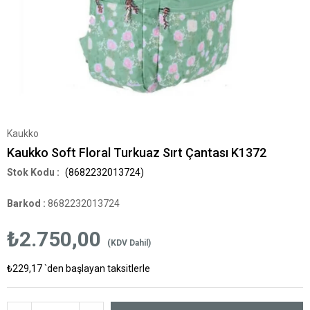
Kaukko
Kaukko Soft Floral Turkuaz Sırt Çantası K1372
(8682232013724)
Barkod
:
8682232013724
₺2.750,00
(KDV Dahil)
₺229,17
`den başlayan taksitlerle