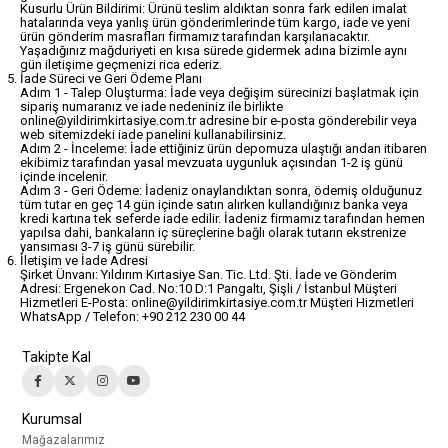
Kusurlu Ürün Bildirimi: Ürünü teslim aldıktan sonra fark edilen imalat
hatalarında veya yanlış ürün gönderimlerinde tüm kargo, iade ve yeni
ürün gönderim masrafları firmamız tarafından karşılanacaktır.
Yaşadığınız mağduriyeti en kısa sürede gidermek adına bizimle aynı
gün iletişime geçmenizi rica ederiz.
İade Süreci ve Geri Ödeme Planı
Adım 1 - Talep Oluşturma: İade veya değişim sürecinizi başlatmak için
sipariş numaranız ve iade nedeniniz ile birlikte
online@yildirimkirtasiye.com.tr
adresine bir e-posta gönderebilir veya
web sitemizdeki iade panelini kullanabilirsiniz.
Adım 2 - İnceleme: İade ettiğiniz ürün depomuza ulaştığı andan itibaren
ekibimiz tarafından yasal mevzuata uygunluk açısından 1-2 iş günü
içinde incelenir.
Adım 3 - Geri Ödeme: İadeniz onaylandıktan sonra, ödemiş olduğunuz
tüm tutar en geç 14 gün içinde satın alırken kullandığınız banka veya
kredi kartına tek seferde iade edilir. İadeniz firmamız tarafından hemen
yapılsa dahi, bankaların iç süreçlerine bağlı olarak tutarın ekstrenize
yansıması 3-7 iş günü sürebilir.
İletişim ve İade Adresi
Şirket Ünvanı: Yıldırım Kırtasiye San. Tic. Ltd. Şti. İade ve Gönderim
Adresi: Ergenekon Cad. No:10 D:1 Pangaltı, Şişli / İstanbul Müşteri
Hizmetleri E-Posta:
online@yildirimkirtasiye.com.tr
Müşteri Hizmetleri
WhatsApp / Telefon: +90 212 230 00 44
Takipte Kal
Kurumsal
Mağazalarımız