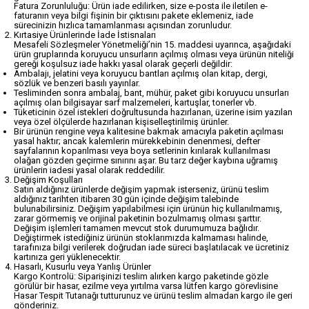
Fatura Zorunluluğu: Ürün iade edilirken, size e-posta ile iletilen e-
faturanın veya bilgi fişinin bir çıktısını pakete eklemeniz, iade
sürecinizin hızlıca tamamlanması açısından zorunludur.
Kırtasiye Ürünlerinde İade İstisnaları
Mesafeli Sözleşmeler Yönetmeliği’nin 15. maddesi uyarınca, aşağıdaki
ürün gruplarında koruyucu unsurların açılmış olması veya ürünün niteliği
gereği koşulsuz iade hakkı yasal olarak geçerli değildir:
Ambalajı, jelatini veya koruyucu bantları açılmış olan kitap, dergi,
sözlük ve benzeri basılı yayınlar.
Tesliminden sonra ambalaj, bant, mühür, paket gibi koruyucu unsurları
açılmış olan bilgisayar sarf malzemeleri, kartuşlar, tonerler vb.
Tüketicinin özel istekleri doğrultusunda hazırlanan, üzerine isim yazılan
veya özel ölçülerde hazırlanan kişiselleştirilmiş ürünler.
Bir ürünün rengine veya kalitesine bakmak amacıyla paketin açılması
yasal haktır; ancak kalemlerin mürekkebinin denenmesi, defter
sayfalarının koparılması veya boya setlerinin kırılarak kullanılması
olağan gözden geçirme sınırını aşar. Bu tarz değer kaybına uğramış
ürünlerin iadesi yasal olarak reddedilir.
Değişim Koşulları
Satın aldığınız ürünlerde değişim yapmak isterseniz, ürünü teslim
aldığınız tarihten itibaren 30 gün içinde değişim talebinde
bulunabilirsiniz. Değişim yapılabilmesi için ürünün hiç kullanılmamış,
zarar görmemiş ve orijinal paketinin bozulmamış olması şarttır.
Değişim işlemleri tamamen mevcut stok durumumuza bağlıdır.
Değiştirmek istediğiniz ürünün stoklarımızda kalmaması halinde,
tarafınıza bilgi verilerek doğrudan iade süreci başlatılacak ve ücretiniz
kartınıza geri yüklenecektir.
Hasarlı, Kusurlu veya Yanlış Ürünler
Kargo Kontrolü: Siparişinizi teslim alırken kargo paketinde gözle
görülür bir hasar, ezilme veya yırtılma varsa lütfen kargo görevlisine
Hasar Tespit Tutanağı tutturunuz ve ürünü teslim almadan kargo ile geri
gönderiniz.