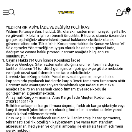
0
YILDIRIM KIRTASİYE İADE VE DEĞİŞİM POLİTİKASI
Yıldırım Kırtasiye San. Tic. Ltd. Şti. olarak müşteri memnuniyeti, şeffaflık
ve güvenilirlik bizim için en önemli önceliktir. E-ticaret sitemiz üzerinden
gerçekleştirdiğiniz alışverişlerde yasal haklarınız eksiksiz olarak
güvence altındadır. Tüketicinin Korunması Hakkında Kanun ve Mesafeli
Sözleşmeler Yönetmeliği’ne uygun olarak hazırlanan güncel iade,
değişim ve cayma hakkı prosedürlerimiz aşağıda bilgilerinize
sunulmuştur.
Cayma Hakkı (14 Gün İçinde Koşulsuz İade)
Süre ve Gerekçe: Sitemizden satın aldığınız ürünleri, teslim aldığınız
tarihten itibaren 14 (ondört) gün içinde hiçbir gerekçe göstermeksizin
ve hiçbir cezai şart ödemeksizin iade edebilirsiniz.
Ücretsiz İade Kargo Hakkı: Yasal mevzuat uyarınca, cayma hakkı
kapsamında yapılacak iadelerde kargo ücreti tamamen firmamıza aittir.
Ücretsiz iade avantajından yararlanabilmek için iadenizi mutlaka
aşağıda belirtilen anlaşmalı kargo firmamız ve iade kodu ile
göndermeniz gerekmektedir.
Anlaşmalı Kargo Firmamız: Aras Kargo İade Müşteri Kodumuz:
2108154551149
Belirtilen anlaşmalı kargo firması dışında, farklı bir kargo şirketiyle veya
karşı ödemeli (alıcı ödemeli) olarak gönderilen standart iadeler yasal
olarak kabul edilememektedir.
Ürün Koşulu: İade edilecek ürünlerin kullanılmamış, hasar görmemiş,
tekrar satılabilirlik özelliğini kaybetmemiş ve varsa tüm standart
aksesuarları, hediyeleri ve orijinal ambalajı ile eksiksiz teslim edilmesi
gerekmektedir.