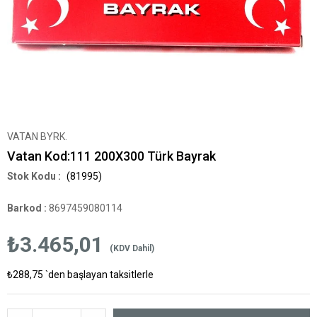
VATAN BYRK.
Vatan Kod:111 200X300 Türk Bayrak
(81995)
Barkod
:
8697459080114
₺3.465,01
(KDV Dahil)
₺288,75
`den başlayan taksitlerle