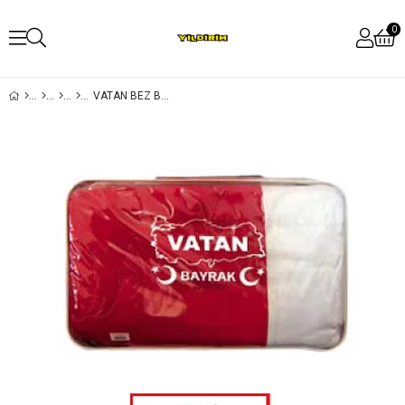
0
VATAN BEZ BAYRAK TÜRK 100 POLYESTER 400X600 VT113