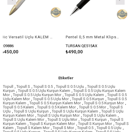
Bic Versatil Uçlu KALEM Widebody Gri
Pentel 0,5 mm Metal Klipsli Büyük Silgili Teknik Çizim Versatil Kalem
6
TURSAN QE515AX
490250
,00
₺490,00
₺1.850
Etiketler
Topull
,
Topull S
,
Topull S 0.5
,
Topull S 0.5 Uçlu
,
Topull S 0.5 Uçlu
Kurşun
,
Topull S 0.5 Uçlu Kurşun Kalem
,
Topull S 0.5 Uçlu Kurşun Kalem
Mor
,
Topull S 0.5 Uçlu Kurşun Mor
,
Topull S 0.5 Uçlu Kalem
,
Topull S 0.5
Uçlu Kalem Mor
,
Topull S 0.5 Uçlu Mor
,
Topull S 0.5 Kurşun
,
Topull S 0.5
Kurşun Kalem
,
Topull S 0.5 Kurşun Kalem Mor
,
Topull S 0.5 Kurşun Mor
,
Topull S 0.5 Kalem
,
Topull S 0.5 Kalem Mor
,
Topull S 0.5 Mor
,
Topull S
Uçlu
,
Topull S Uçlu Kurşun
,
Topull S Uçlu Kurşun Kalem
,
Topull S Uçlu
Kurşun Kalem Mor
,
Topull S Uçlu Kurşun Mor
,
Topull S Uçlu Kalem
,
Topull S Uçlu Kalem Mor
,
Topull S Uçlu Mor
,
Topull S Kurşun
,
Topull S
Kurşun Kalem
,
Topull S Kurşun Kalem Mor
,
Topull S Kurşun Mor
,
Topull S
Kalem
,
Topull S Kalem Mor
,
Topull S Mor
,
Topull 0.5
,
Topull 0.5 Uçlu
,
Topull 0.5 Uçlu Kurşun
,
Topull 0.5 Uçlu Kurşun Kalem
,
Topull 0.5 Uçlu