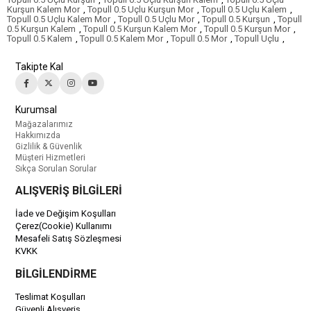
Kurşun Kalem Mor
,
Topull 0.5 Uçlu Kurşun Mor
,
Topull 0.5 Uçlu Kalem
,
Topull 0.5 Uçlu Kalem Mor
,
Topull 0.5 Uçlu Mor
,
Topull 0.5 Kurşun
,
Topull
0.5 Kurşun Kalem
,
Topull 0.5 Kurşun Kalem Mor
,
Topull 0.5 Kurşun Mor
,
Topull 0.5 Kalem
,
Topull 0.5 Kalem Mor
,
Topull 0.5 Mor
,
Topull Uçlu
,
Takipte Kal
Kurumsal
Mağazalarımız
Hakkımızda
Gizlilik & Güvenlik
Müşteri Hizmetleri
Sıkça Sorulan Sorular
ALIŞVERİŞ BİLGİLERİ
İade ve Değişim Koşulları
Çerez(Cookie) Kullanımı
Mesafeli Satış Sözleşmesi
KVKK
BİLGİLENDİRME
Teslimat Koşulları
Güvenli Alışveriş