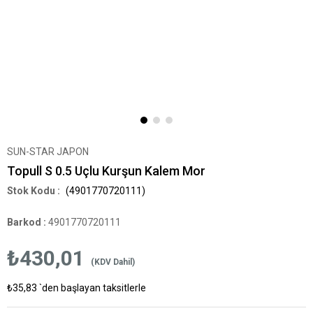
SUN-STAR JAPON
Topull S 0.5 Uçlu Kurşun Kalem Mor
(4901770720111)
Barkod
:
4901770720111
₺430,01
(KDV Dahil)
₺35,83
`den başlayan taksitlerle