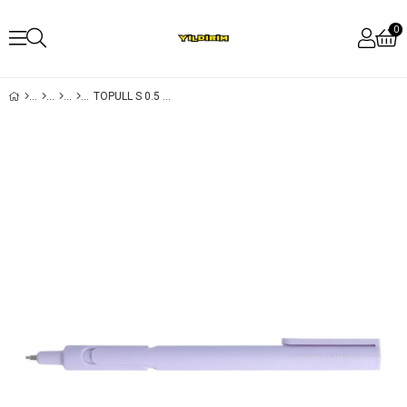
0
TOPULL S 0.5 UÇLU KURŞUN KALEM MOR