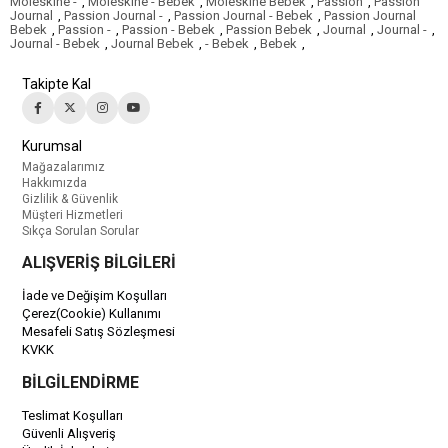
Moleskine -
,
Moleskine - Bebek
,
Moleskine Bebek
,
Passion
,
Passion
Journal
,
Passion Journal -
,
Passion Journal - Bebek
,
Passion Journal
Bebek
,
Passion -
,
Passion - Bebek
,
Passion Bebek
,
Journal
,
Journal -
,
Journal - Bebek
,
Journal Bebek
,
- Bebek
,
Bebek
,
Takipte Kal
Kurumsal
Mağazalarımız
Hakkımızda
Gizlilik & Güvenlik
Müşteri Hizmetleri
Sıkça Sorulan Sorular
ALIŞVERİŞ BİLGİLERİ
İade ve Değişim Koşulları
Çerez(Cookie) Kullanımı
Mesafeli Satış Sözleşmesi
KVKK
BİLGİLENDİRME
Teslimat Koşulları
Güvenli Alışveriş