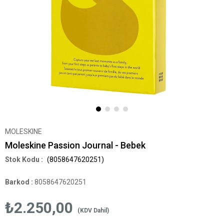
MOLESKINE
Moleskine Passion Journal - Bebek
(8058647620251)
Barkod
:
8058647620251
₺2.250,00
(KDV Dahil)