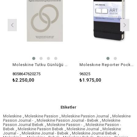
Moleskine Tutku Günlüğü - Düğün | Sert Kapak | Büyük (5 × 8,25 inç) | İnci Grisi | 400 Sayfa
Moleskıne Reporter Pocket Pocket Watercolor (Sulu Boya)
8058647620275
96325
₺2.250,00
₺1.975,00
Etiketler
Moleskine
,
Moleskine Passion
,
Moleskine Passion Journal
,
Moleskine
Passion Journal -
,
Moleskine Passion Journal - Bebek
,
Moleskine
Passion Journal Bebek
,
Moleskine Passion -
,
Moleskine Passion -
Bebek
,
Moleskine Passion Bebek
,
Moleskine Journal
,
Moleskine
Journal -
,
Moleskine Journal - Bebek
,
Moleskine Journal Bebek
,