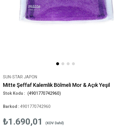
SUN-STAR JAPON
Mitte Şeffaf Kalemlik Bölmeli Mor & Açık Yeşil
(4901770742960)
Barkod
:
4901770742960
₺1.690,01
(KDV Dahil)