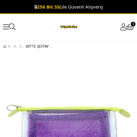
🔒
256 Bit SSL
ile Güvenli Alışveriş
0
MITTE ŞEFFAF KALEMLIK BÖLMELI MOR & AÇIK YEŞIL