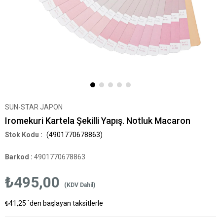
SUN-STAR JAPON
Iromekuri Kartela Şekilli Yapış. Notluk Macaron
(4901770678863)
Barkod
:
4901770678863
₺495,00
(KDV Dahil)
₺41,25
`den başlayan taksitlerle