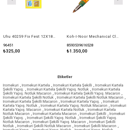
Uhu 40259 Fix Fest 12X18Mm
Koh-I-Noor Mechanıcal Clutch Leadholer 5,6 Magıc
96451
8593539616528
3
₺325,00
₺1.350,00
Etiketler
Iromekuri
,
Iromekuri Kartela
,
Iromekuri Kartela Şekilli
,
Iromekuri Kartela
Şekilli Yapış.
,
Iromekuri Kartela Şekilli Yapış. Notluk
,
Iromekuri Kartela
Şekilli Yapış. Notluk Macaron
,
Iromekuri Kartela Şekilli Yapış. Macaron
,
Iromekuri Kartela Şekilli Notluk
,
Iromekuri Kartela Şekilli Notluk Macaron
,
Iromekuri Kartela Şekilli Macaron
,
Iromekuri Kartela Yapış.
,
Iromekuri
Kartela Yapış. Notluk
,
Iromekuri Kartela Yapış. Notluk Macaron
,
Iromekuri
Kartela Yapış. Macaron
,
Iromekuri Kartela Notluk
,
Iromekuri Kartela
Notluk Macaron
,
Iromekuri Kartela Macaron
,
Iromekuri Şekilli
,
Iromekuri
Şekilli Yapış.
,
Iromekuri Şekilli Yapış. Notluk
,
Iromekuri Şekilli Yapış.
Notluk Macaron
,
Iromekuri Şekilli Yapış. Macaron
,
Iromekuri Şekilli
Notluk
,
Iromekuri Şekilli Notluk Macaron
,
Iromekuri Şekilli Macaron
,
Iromekuri Yapış.
,
Iromekuri Yapış. Notluk
,
Iromekuri Yapış. Notluk