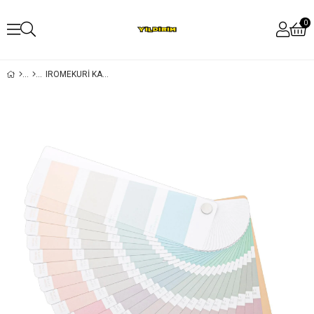
0
IROMEKURI KARTELA ŞEKILLI YAPIŞ. NOTLUK MACARON