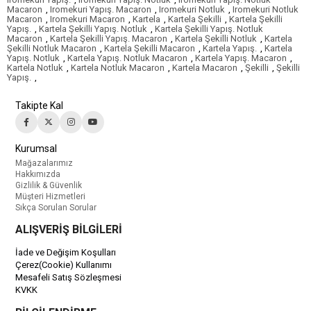
Macaron
,
Iromekuri Yapış. Macaron
,
Iromekuri Notluk
,
Iromekuri Notluk
Macaron
,
Iromekuri Macaron
,
Kartela
,
Kartela Şekilli
,
Kartela Şekilli
Yapış.
,
Kartela Şekilli Yapış. Notluk
,
Kartela Şekilli Yapış. Notluk
Macaron
,
Kartela Şekilli Yapış. Macaron
,
Kartela Şekilli Notluk
,
Kartela
Şekilli Notluk Macaron
,
Kartela Şekilli Macaron
,
Kartela Yapış.
,
Kartela
Yapış. Notluk
,
Kartela Yapış. Notluk Macaron
,
Kartela Yapış. Macaron
,
Kartela Notluk
,
Kartela Notluk Macaron
,
Kartela Macaron
,
Şekilli
,
Şekilli
Yapış.
,
Takipte Kal
Kurumsal
Mağazalarımız
Hakkımızda
Gizlilik & Güvenlik
Müşteri Hizmetleri
Sıkça Sorulan Sorular
ALIŞVERİŞ BİLGİLERİ
İade ve Değişim Koşulları
Çerez(Cookie) Kullanımı
Mesafeli Satış Sözleşmesi
KVKK