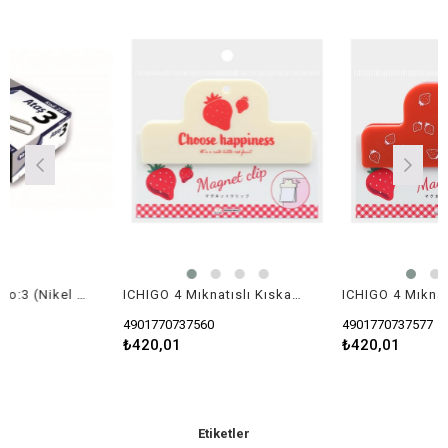
Mas 230 Ataş No:3 (Nikel Kaplı)
ICHIGO 4 Mıknatıslı Kıskaç A
4901770737560
4901770737577
₺420,01
₺420,01
Etiketler