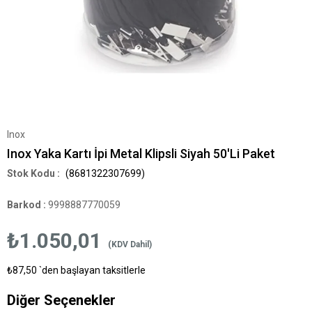
Inox
Inox Yaka Kartı İpi Metal Klipsli Siyah 50'Li Paket
(8681322307699)
Barkod
:
9998887770059
₺1.050,01
(KDV Dahil)
₺87,50
`den başlayan taksitlerle
Diğer Seçenekler