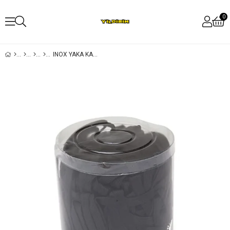
0
INOX YAKA KARTI İPI METAL KLIPSLI SIYAH 50'LI PAKET