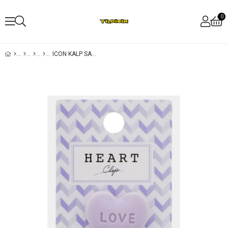
0
ICON KALP SAPLI ÇELIK KISKAÇ MOR