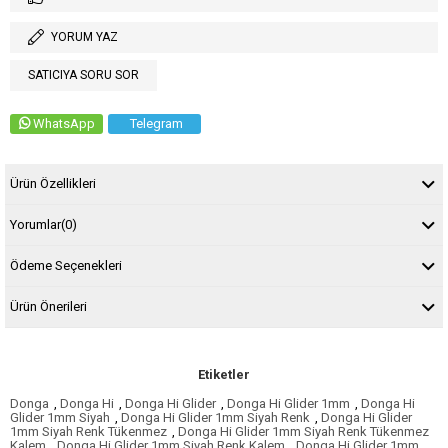
YORUM YAZ
SATICIYA SORU SOR
WhatsApp
Telegram
Ürün Özellikleri
Yorumlar
(0)
Ödeme Seçenekleri
Ürün Önerileri
Etiketler
Donga
,
Donga Hi
,
Donga Hi Glider
,
Donga Hi Glider 1mm
,
Donga Hi
Glider 1mm Siyah
,
Donga Hi Glider 1mm Siyah Renk
,
Donga Hi Glider
1mm Siyah Renk Tükenmez
,
Donga Hi Glider 1mm Siyah Renk Tükenmez
Kalem
,
Donga Hi Glider 1mm Siyah Renk Kalem
,
Donga Hi Glider 1mm