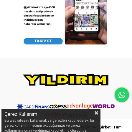
Çerez Kullanımı
Bu web sitesini kullanarak ve çerezleri kabul ederek, bu
çerez kullanım metnini okuduğunuzu ve çerez
© 2023 Yıldırım Kırtasiye Sanayi Ticaret Limited Şirketi |Tüm
kullanımına onay verdiğinizi kabul etmiş olursunuz.
Hakları Saklıdır.