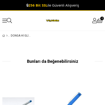
🔒
256 Bit SSL
ile Güvenli Alışveriş
0
DONGA HI GLIDER 1MM SIYAH RENK TÜKENMEZ KALEM
Bunları da Beğenebilirsiniz