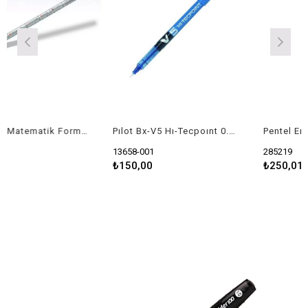
Staedtler Matematik Formüllü Kurşun Kalem
Pılot Bx-V5 Hı-Tecpoınt 0.5 İğne Uçlu Roller Kalem Mavi
13658-001
285219
₺150,00
₺250,01