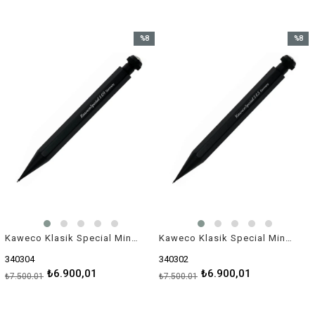
%8
%8
İndirim
İndirim
%8İndirim
%8İndir
Kaweco Klasik Special Mini Versatil Kalem 0.9 mm Siyah 10000535
Kaweco Klasik Special Mini Versatil Kalem 0.5 mm Siyah
340304
340302
₺6.900,01
₺6.900,01
₺7.500,01
₺7.500,01