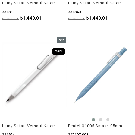
Lamy Safarı Versatıl Kalem Metal Klıps 0.5 Pembe
Lamy Safarı Versatıl Kalem Metal Klıps 0.5 Yesıl
331837
331840
₺1.440,01
₺1.440,01
₺1.800,01
₺1.800,01
%29
İndirim
Yeni
%29İndirim
Ürün
Lamy Safarı Versatıl Kalem Metal Klıps 0.5 Beyaz
Pentel Q1005 Smash 05mm Teknik Çizim Ve Yazı Kalemi Mavi Limited Edition
331834
347107-001