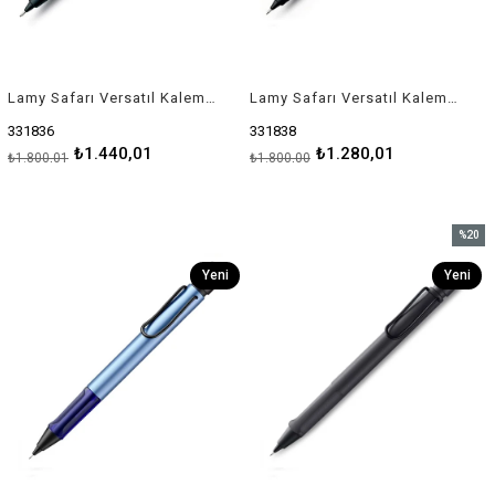
Lamy Safarı Versatıl Kalem Metal Klıps 0.5 Mavı
Lamy Safarı Versatıl Kalem Metal Klıps 0.5 Sarı
331836
331838
₺1.440,01
₺1.280,01
₺1.800,01
₺1.800,00
%20
İndirim
Yeni
Yeni
%20İndi
Ürün
Ürün