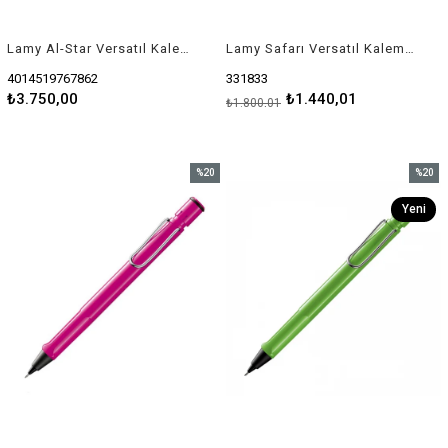
Lamy Al-Star Versatıl Kalem Alumınyum 0.5 Aquatıc
Lamy Safarı Versatıl Kalem Metal K. 0.5 Mat Sıyah
4014519767862
331833
₺3.750,00
₺1.440,01
₺1.800,01
%20
%20
İndirim
İndirim
Yeni
%20İndirim
%20İndi
Ürün