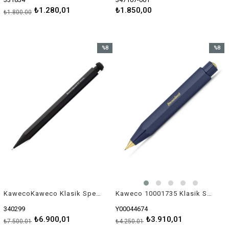
₺1.280,01
₺1.850,00
₺1.800,00
%8
%8
İndirim
İndirim
%8İndirim
%8İndir
KawecoKaweco Klasik Special Versatil Kalem 0.5 mm Alüminyum Siyah
Kaweco 10001735 Klasik Sport Versatil Mavi 0.7 mm Lacivert
340299
Y00044674
₺6.900,01
₺3.910,01
₺7.500,01
₺4.250,01