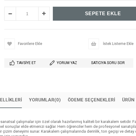
Favorilere Ekle
İstek Listeme Ekle
TAVSIYE ET
YORUM YAZ
SATICIYA SORU SOR
ELLIKLERI
YORUMLAR
(0)
ÖDEME SEÇENEKLERI
ÜRÜN 
sanatsal çalışmalar için özel olarak hazırlanmış kaliteli bir karakalem setidir. 
 sonuçlar elde etmenizi sağlar. Hem öğrenciler hem de profesyonel sanatçılar iç
çizim deneyimi sunar. Karakalem çalışmalarında derinlik, ton geçişi ve detay ol