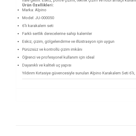
hale getirir. Eskiz, portre çizimi, teknik çizim ve hobi amaçlı kulla
Ürün Özellikleri:
Marka: Alpino
Model: JU-000050
6’lı karakalem seti
Farklı sertlik derecelerine sahip kalemler
Eskiz, çizim, gölgelendirme ve illüstrasyon için uygun
Pürüzsüz ve kontrollü çizim imkânı
Öğrenci ve profesyonel kullanım için ideal
Dayanıklı ve kaliteli uç yapısı
Yıldırım Kırtasiye güvencesiyle sunulan Alpino Karakalem Seti 6’lı,