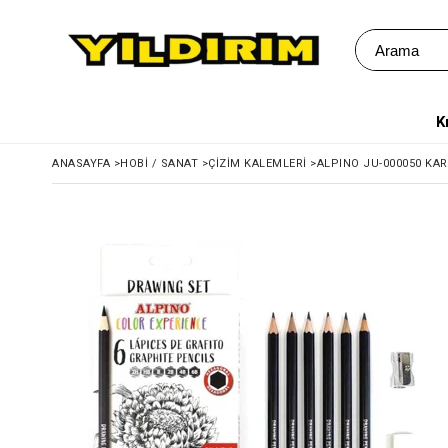
K
ANASAYFA
>
HOBI / SANAT
>
ÇIZIM KALEMLERI
>
ALPINO JU-000050 KAR