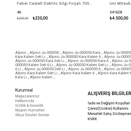
Faber Castell Daktilo Silgi Fırçalı 7058-B
46
341628
₺230,00
₺4.500,00
₺250,00
Alpıno
,
Alpıno Ju-000050
,
Alpıno Ju-000050 Kara
,
Alpıno Ju-00005
Kara Kalem Seti Lı
,
Alpıno Ju-000050 Kara Kalem 6
,
Alpıno Ju-00005
Alpıno Ju-000050 Kara Seti Lı
,
Alpıno Ju-000050 Kara 6
,
Alpıno Ju-0
000050 Kalem Seti 6 Lı
,
Alpıno Ju-000050 Kalem Seti Lı
,
Alpıno Ju-
6 Lı
,
Alpıno Ju-000050 Seti Lı
,
Alpıno Ju-000050 6
,
Alpıno Ju-00005
Alpıno Kara Kalem Seti Lı
,
Alpıno Kara Kalem 6
,
Alpıno Kara Kalem 6
Kara Lı
,
Alpıno Kalem
,
Kurumsal
ALIŞVERİŞ BİLGİLER
Mağazalarımız
Hakkımızda
İade ve Değişim Koşulları
Gizlilik & Güvenlik
Çerez(Cookie) Kullanımı
Müşteri Hizmetleri
Mesafeli Satış Sözleşmes
Sıkça Sorulan Sorular
KVKK