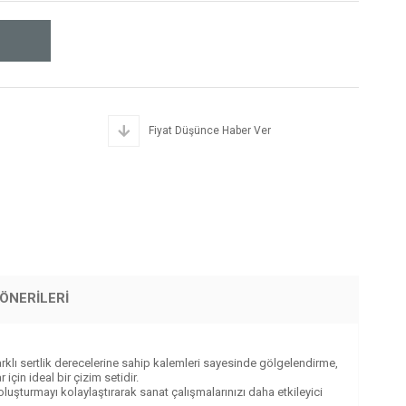
Fiyat Düşünce Haber Ver
ÖNERILERI
Farklı sertlik derecelerine sahip kalemleri sayesinde gölgelendirme,
in ideal bir çizim setidir.
uşturmayı kolaylaştırarak sanat çalışmalarınızı daha etkileyici