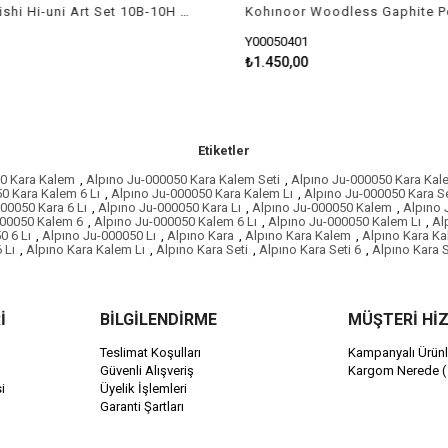
Uni Mitsubishi Hi-uni Art Set 10B-10H Dereceli Kalem Seti
Kohınoor Woodless Gaphite Pe
Y00050401
₺1.450,00
Etiketler
0 Kara Kalem
,
Alpıno Ju-000050 Kara Kalem Seti
,
Alpıno Ju-000050 Kara Kale
0 Kara Kalem 6 Lı
,
Alpıno Ju-000050 Kara Kalem Lı
,
Alpıno Ju-000050 Kara Se
00050 Kara 6 Lı
,
Alpıno Ju-000050 Kara Lı
,
Alpıno Ju-000050 Kalem
,
Alpıno 
000050 Kalem 6
,
Alpıno Ju-000050 Kalem 6 Lı
,
Alpıno Ju-000050 Kalem Lı
,
Al
0 6 Lı
,
Alpıno Ju-000050 Lı
,
Alpıno Kara
,
Alpıno Kara Kalem
,
Alpıno Kara Ka
 Lı
,
Alpıno Kara Kalem Lı
,
Alpıno Kara Seti
,
Alpıno Kara Seti 6
,
Alpıno Kara S
İ
BİLGİLENDİRME
MÜŞTERİ Hİ
Teslimat Koşulları
Kampanyalı Ürünl
Güvenli Alışveriş
Kargom Nerede (
i
Üyelik İşlemleri
Garanti Şartları