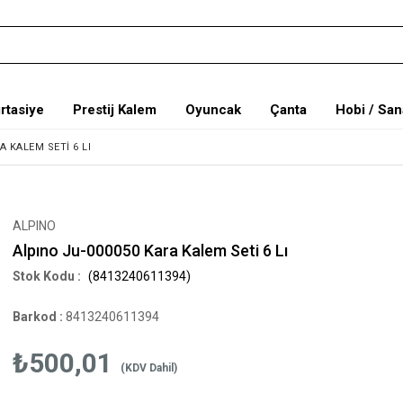
ırtasiye
Prestij Kalem
Oyuncak
Çanta
Hobi / San
A KALEM SETI 6 LI
ALPINO
Alpıno Ju-000050 Kara Kalem Seti 6 Lı
(8413240611394)
Barkod
:
8413240611394
₺500,01
(KDV Dahil)